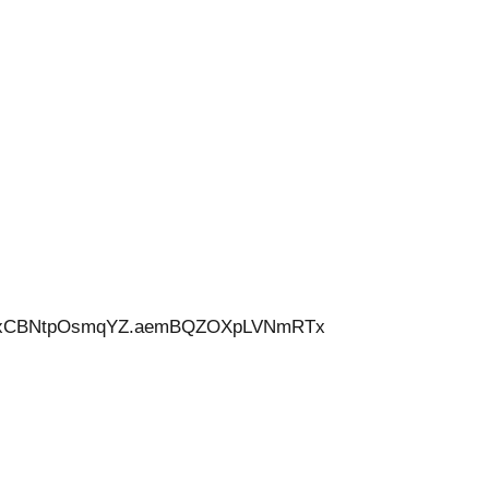
ygHxCBNtpOsmqYZ.aemBQZOXpLVNmRTx