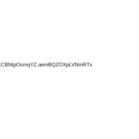
ygHxCBNtpOsmqYZ.aemBQZOXpLVNmRTx