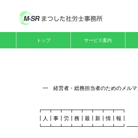
トップ
サービス案内
━ 経営者・総務担当者のためのメルマ
┏━┳━┳━┳━┳━┳━┳━┳━┓
┃人┃事┃労┃務┃最┃新┃情┃報
┗━┻━┻━┻━┻━┻━┻━┻━┛━━