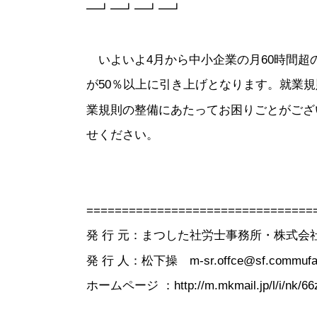
━┛━┛━┛━┛
いよいよ4月から中小企業の月60時間超
が50％以上に引き上げとなります。就業
業規則の整備にあたってお困りごとがござ
せください。
================================
発 行 元：まつした社労士事務所・株式会社Ki
発 行 人：松下操 m-sr.offce@sf.commufa.
ホームページ ：http://m.mkmail.jp/l/i/nk/66