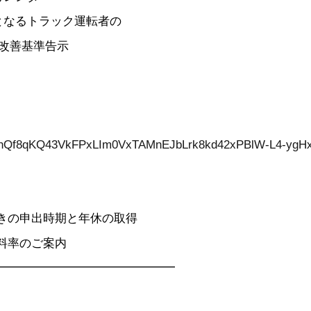
用となるトラック運転者の
基準告示
Q2PDohQf8qKQ43VkFPxLIm0VxTAMnEJbLrk8kd42xPBlW-L4-
ときの申出時期と年休の取得
料率のご案内
━━━━━━━━━━━━━━━