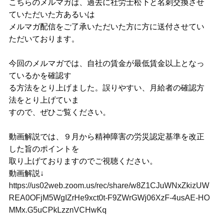
こちらのメルマガは、過去に社労士松下と名刺交換させ
ていただいた方あるいは
メルマガ配信をご了承いただいた方に方に送付させてい
ただいております。
今回のメルマガでは、自社の賃金が最低賃金以上となっ
ているかを確認す
る方法をとり上げました。誤りやすい、月給者の確認方
法をとり上げていま
すので、ぜひご覧ください。
動画解説では、９月から精神障害の労災認定基準を改正
した旨のポイントを
取り上げておりますのでご視聴ください。
動画解説↓
https://us02web.zoom.us/rec/share/w8Z1CJuWNxZkizUW
REA0OFjM5WgIZrHe9xct0t-F9ZWrGWj06XzF-4usAE-HO
MMx.G5uCPkLzznVCHwKq