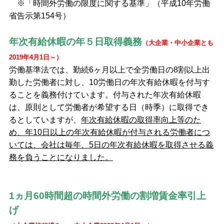
※「時間外労働の限度に関する基準」（平成10年労働
省告示第154号）
年次有給休暇の年５日取得義務
（大企業・中小企業とも
2019年4月1日～）
労働基準法では、勤続6ヶ月以上で全労働日の8割以上出
勤した労働者に対し、10労働日の年次有給休暇を付与す
ることを義務付けています。付与された年次有給休暇
は、原則として労働者が希望する日（時季）に取得でき
るとしていますが、
年次有給休暇の取得率向上等のた
め、年10日以上の年次有給休暇が付与される労働者につ
いては、会社は毎年、5日の年次有給休暇を取得させる義
務を負うことになりました。
1ヵ月60時間超の時間外労働の割増賃金率引上
げ