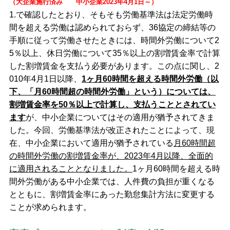
（大企業施行済み 中小企業2023年4月1日～）
1.で確認したとおり、そもそも労働基準法は法定労働時
間を超える労働は認められておらず、36協定の締結等の
手順に従って労働させたときには、時間外労働について2
5％以上、休日労働について35％以上の割増賃金率で計算
した割増賃金を支払う必要があります。この点に関し、2
010年4月1日以降、
1ヶ月60時間を超える時間外労働（以
下、「月60時間超の時間外労働」という）については、
割増賃金率を50％以上で計算し、支払うこととされてい
ます
が、中小企業についてはその適用が猶予されてきま
した。今回、労働基準法が改正されたことによって、現
在、中小企業において適用が猶予されている
月60時間超
の時間外労働の割増賃金率が、2023年4月以降、全面的
に適用されることとなりました。
1ヶ月60時間を超える時
間外労働がある中小企業では、人件費の負担が重くなる
とともに、割増賃金率にあった勤怠集計方法に変更する
ことが求められます。