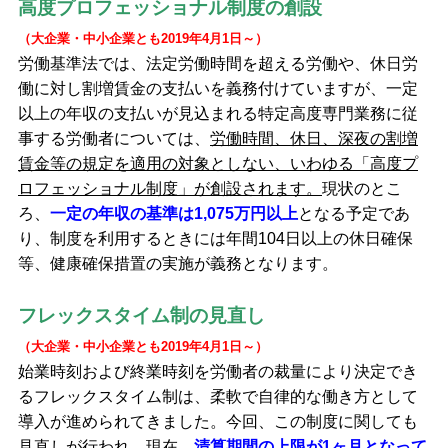
高度プロフェッショナル制度の創設
（大企業・中小企業とも
2019年4月1日～）
労働基準法では、法定労働時間を超える労働や、休日労
働に対し割増賃金の支払いを義務付けていますが、一定
以上の年収の支払いが見込まれる特定高度専門業務に従
事する労働者については、
労働時間、休日、深夜の割増
賃金等の規定を適用の対象としない、いわゆる「高度プ
ロフェッショナル制度」が創設されます。
現状のとこ
ろ、
一定の年収の基準は1,075万円以上
となる予定であ
り、制度を利用するときには年間104日以上の休日確保
等、健康確保措置の実施が義務となります。
フレックスタイム制の見直し
（大企業・中小企業とも
2019年4月1日～）
始業時刻および終業時刻を労働者の裁量により決定でき
るフレックスタイム制は、柔軟で自律的な働き方として
導入が進められてきました。今回、この制度に関しても
見直しが行われ、現在、
清算期間の上限が1ヶ月となって