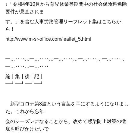
↓「令和4年10月から育児休業等期間中の社会保険料免除
要件が見直されま
す。」を含む人事労務管理リーフレット集はこちらか
ら！
http://www.m-sr-office.com/leaflet_5.html
━…‥‥…━…‥‥…━…‥‥…━…‥‥…━…‥‥…
━…‥‥…━…‥‥
編┃集┃後┃記┃
━┛━┛━┛━┛
新型コロナ第8波という言葉を耳にするようになりまし
た。これから忘年
会のシーズンになることから、改めて感染防止対策の徹
底を呼びかけたいで