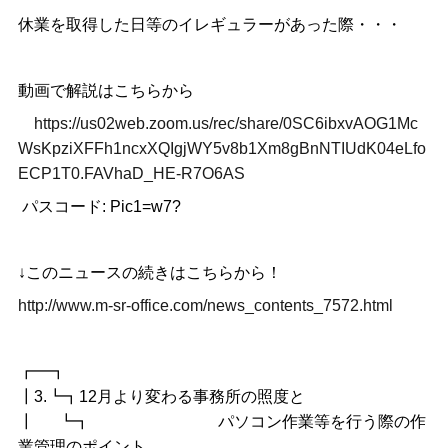
休業を取得した日等のイレギュラーがあった際・・・
動画で解説はこちらから
https://us02web.zoom.us/rec/share/0SC6ibxvAOG1Mc
WsKpziXFFh1ncxXQIgjWY5v8b1Xm8gBnNTIUdK04eLfo
ECP1T0.FAVhaD_HE-R7O6AS
パスコード: Pic1=w7?
↓このニュースの続きはこちらから！
http://www.m-sr-office.com/news_contents_7572.html
┏━┓
┃3.┗┓12月より変わる事務所の照度と
┃ ┗┓ パソコン作業等を行う際の作
業管理のポイント